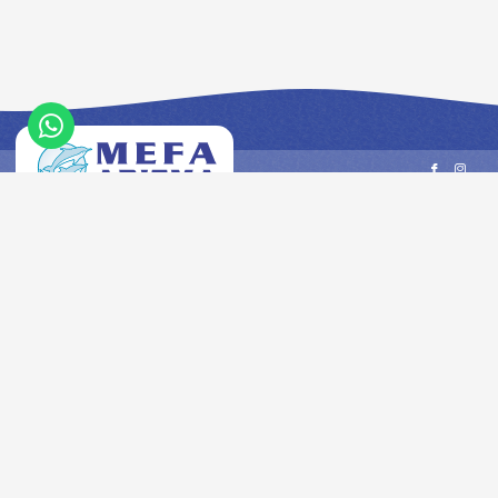
Çözüm Ortakları
Firmalar
SERAPOOL
AOSMITH
ULUSAL HAVUZ ENSTİTÜSÜ
AQUACELL
Daha Fazla ...